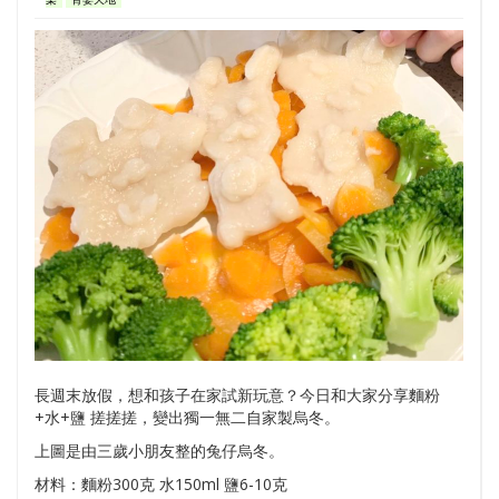
長週末放假，想和孩子在家試新玩意？今日和大家分享麵粉
+水+鹽 搓搓搓，變出獨一無二自家製烏冬。
上圖是由三歲小朋友整的兔仔烏冬。
材料：麵粉300克 水150ml 鹽6-10克