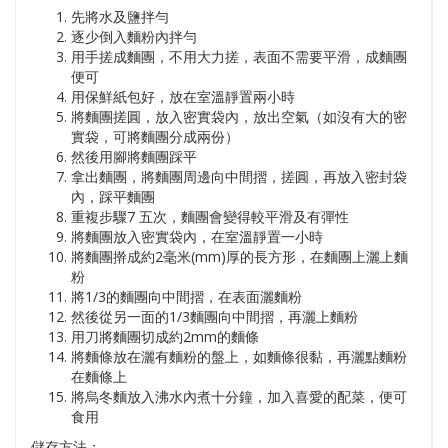
先將水及鹽拌勻
逐少倒入麵粉內拌勻
用手搓成麵團，不用大力搓，表面不需要平滑，成麵團
便可
用保鮮紙包好，放在室溫靜置兩小時
將麵團搓圓，放入密實袋內，放出空氣（如沒有大的密
實袋，可將麵團分成兩份）
然後用腳將麵團踩平
拿出麵團，將麵團周邊向中間摺，搓圓，再放入密封袋
內，踩平麵團
重複步驟7 五次，麵團會變得較平滑及有彈性
將麵團放入密實袋內，在室溫靜置一小時
將麵團擀成約2毫米(mm)厚的長方形，在麵團上灑上麵
粉
將1/3的麵團向中間摺，在表面灑麵粉
然後從另一面的1/3麵團向中間摺，再灑上麵粉
用刀將麵團切成約2mm的麵條
將麵條放在灑有麵粉的盤上，如麵條很黏，再灑點麵粉
在麵條上
將烏冬麵放入沸水內煮十分鐘，加入喜愛的配菜，便可
食用
儲存方法：