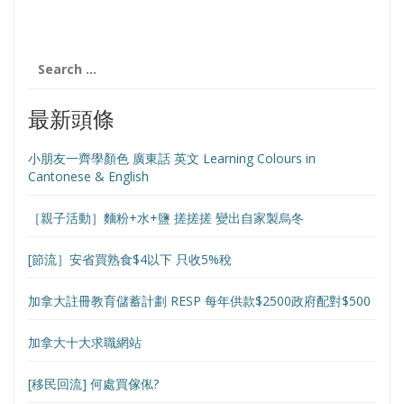
Search
for:
最新頭條
小朋友一齊學顏色 廣東話 英文 Learning Colours in
Cantonese & English
［親子活動］麵粉+水+鹽 搓搓搓 變出自家製烏冬
[節流］安省買熟食$4以下 只收5%稅
加拿大註冊教育儲蓄計劃 RESP 每年供款$2500政府配對$500
加拿大十大求職網站
[移民回流] 何處買傢俬?