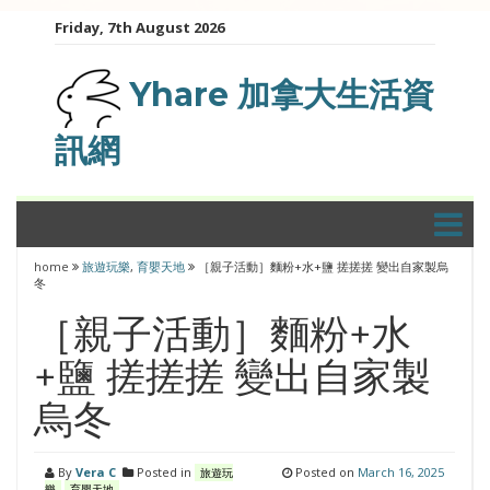
Skip
Friday, 7th August 2026
to
content
Yhare 加拿大生活資
訊網
home
旅遊玩樂
,
育嬰天地
［親子活動］麵粉+水+鹽 搓搓搓 變出自家製烏
冬
［親子活動］麵粉+水
+鹽 搓搓搓 變出自家製
烏冬
By
Vera C
Posted in
Posted on
March 16, 2025
旅遊玩
樂
育嬰天地