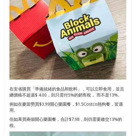
在安省購買「準備就緒的食品和飲料」，可以立即食用，並且
總價格不超過$ 4.00，則只需付5%的銷售稅， 而不是13%。
例如在麥當勞買$3.99開心樂園餐，$1.5Costco熱狗餐，皆適
用。
但如果買兩個開心樂園餐，合計$7.98，則仍需要繳交13%的
稅。