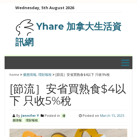
Skip
Wednesday, 5th August 2026
to
content
Yhare 加拿大生活資
訊網
home
優惠情報
,
理財報稅
[節流］安省買熟食$4以下 只收5%稅
[節流］安省買熟食$4以
下 只收5%稅
By
Jennifer Y
Posted in
Posted on
March 15, 2025
優
惠情報
理財報稅