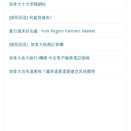
加拿大十大求職網站
[移民回流] 何處買傢俬?
夏日週末好去處 : York Region Farmers Market
[移民回流］加拿大稅務計算機
加拿大各大銀行/機構 中文客戶服務電話號碼
加拿大沒有遺產稅？繼承遺產還要繳交其他費用