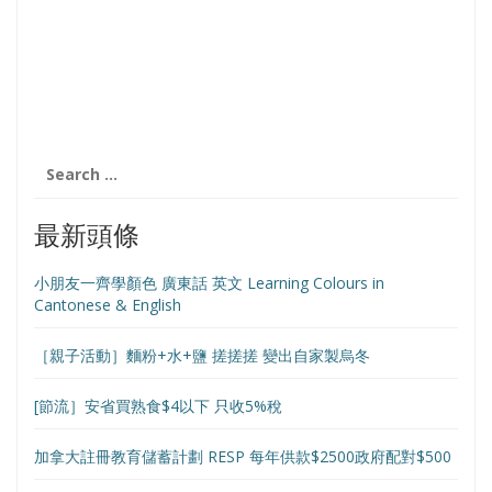
Search
for:
最新頭條
小朋友一齊學顏色 廣東話 英文 Learning Colours in
Cantonese & English
［親子活動］麵粉+水+鹽 搓搓搓 變出自家製烏冬
[節流］安省買熟食$4以下 只收5%稅
加拿大註冊教育儲蓄計劃 RESP 每年供款$2500政府配對$500