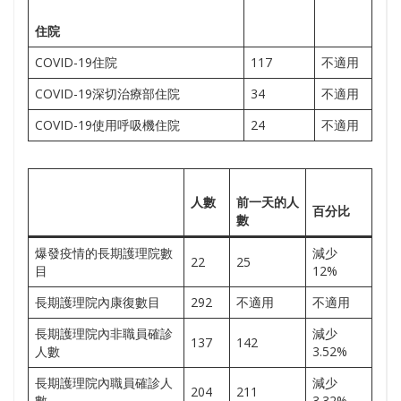
住院
COVID-19住院
117
不適用
COVID-19深切治療部住院
34
不適用
COVID-19使用呼吸機住院
24
不適用
人數
前一天的
人
百分比
數
爆發疫情的長期護理院數
減少
22
25
目
12%
長期護理院內康復數目
292
不適用
不適用
長期護理院內非職員確診
減少
137
142
人數
3.52%
長期護理院內職員確診人
減少
204
211
數
3.32%