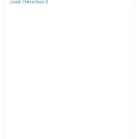
covid-19#section-0