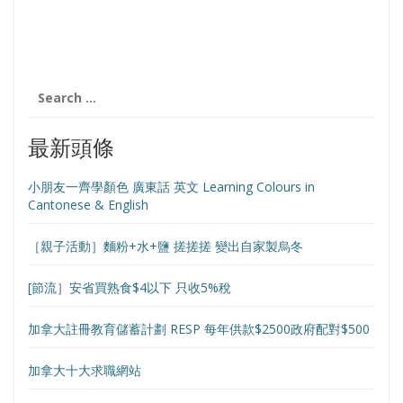
Search
for:
最新頭條
小朋友一齊學顏色 廣東話 英文 Learning Colours in
Cantonese & English
［親子活動］麵粉+水+鹽 搓搓搓 變出自家製烏冬
[節流］安省買熟食$4以下 只收5%稅
加拿大註冊教育儲蓄計劃 RESP 每年供款$2500政府配對$500
加拿大十大求職網站