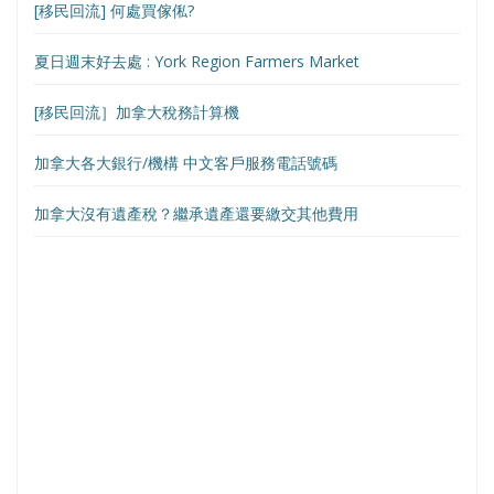
[移民回流] 何處買傢俬?
夏日週末好去處 : York Region Farmers Market
[移民回流］加拿大稅務計算機
加拿大各大銀行/機構 中文客戶服務電話號碼
加拿大沒有遺產稅？繼承遺產還要繳交其他費用