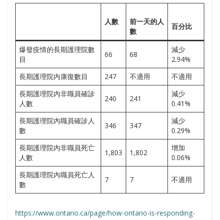
人數
前一天的
人
百分比
數
爆發疫情的長期護理院數
減少
66
68
目
2.94%
長期護理院內康復數目
247
不適用
不適用
長期護理院內非職員確診
減少
240
241
人數
0.41%
長期護理院內職員確診人
減少
346
347
數
0.29%
長期護理院內非職員死亡
增加
1,803
1,802
人數
0.06%
長期護理院內職員死亡人
7
7
不適用
數
https://www.ontario.ca/page/how-ontario-is-responding-