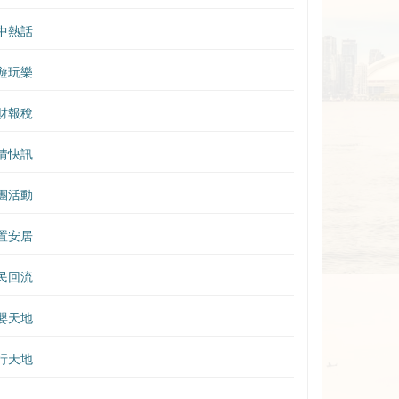
中熱話
遊玩樂
財報稅
情快訊
團活動
置安居
民回流
嬰天地
行天地