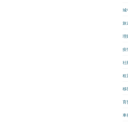
城
旅
理
疫
社
租
移
育
車