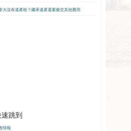
拿大沒有遺產稅？繼承遺產還要繳交其他費用
快速跳到
惠情報