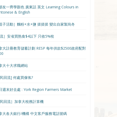
友一齊學顏色 廣東話 英文 Learning Colours in
ntonese & English
親子活動］麵粉+水+鹽 搓搓搓 變出自家製烏冬
節流］安省買熟食$4以下 只收5%稅
拿大註冊教育儲蓄計劃 RESP 每年供款$2500政府配對
00
拿大十大求職網站
移民回流] 何處買傢俬?
週末好去處 : York Region Farmers Market
移民回流］加拿大稅務計算機
拿大各大銀行/機構 中文客戶服務電話號碼