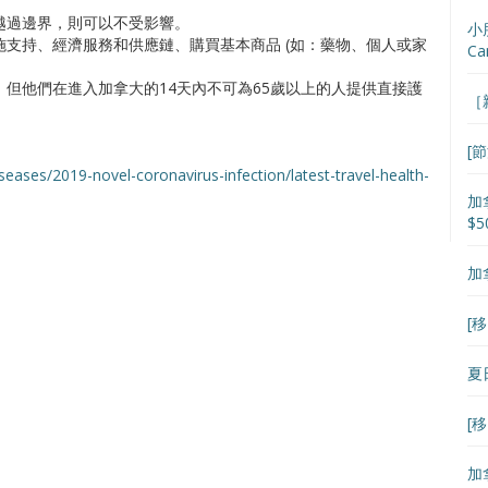
越過邊界，則可以不受影響。
小朋
支持、經濟服務和供應鏈、購買基本商品 (如：藥物、個人或家
Ca
但他們在進入加拿大的14天內不可為65歲以上的人提供直接護
［
[
seases/2019-novel-coronavirus-infection/latest-travel-health-
加
$5
加
[
夏日
[
加