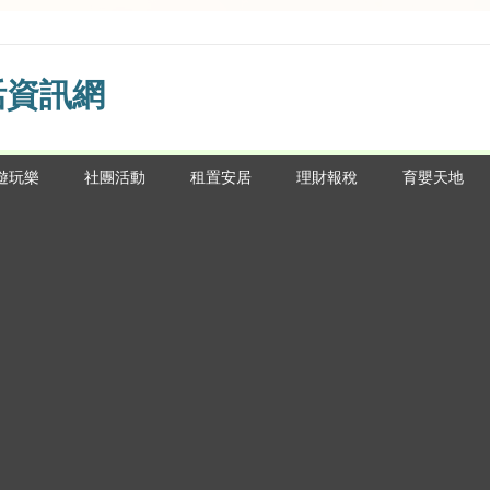
活資訊網
遊玩樂
社團活動
租置安居
理財報稅
育嬰天地