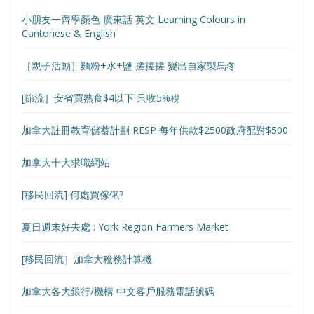
小朋友一齊學顏色 廣東話 英文 Learning Colours in
Cantonese & English
［親子活動］麵粉+水+鹽 搓搓搓 變出自家製烏冬
[節流］安省買熟食$4以下 只收5%稅
加拿大註冊教育儲蓄計劃 RESP 每年供款$2500政府配對$500
加拿大十大求職網站
[移民回流] 何處買傢俬?
夏日週末好去處 : York Region Farmers Market
[移民回流］加拿大稅務計算機
加拿大各大銀行/機構 中文客戶服務電話號碼