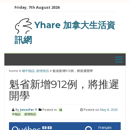
Skip
Friday, 7th August 2026
to
content
Yhare 加拿大生活資
訊網
home
城中熱話
,
疫情快訊
魁省新增912例，將推遲開學
魁省新增912例，將推遲
開學
By
Jennifer Y
Posted in
Posted on
May 8, 2020
城
中熱話
疫情快訊