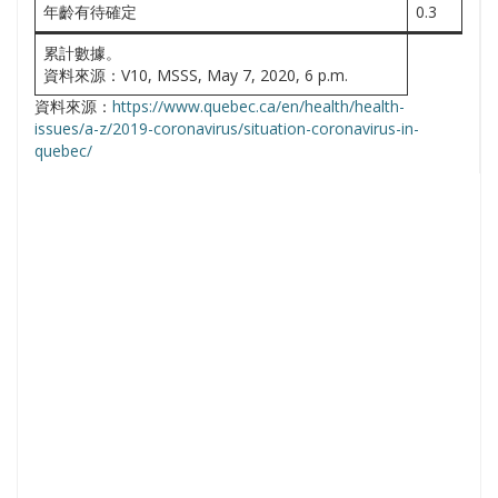
年齡有待確定
0.3
累計數據。
資料來源：V10, MSSS, May 7, 2020, 6 p.m.
資料來源：
https://www.quebec.ca/en/health/health-
issues/a-z/2019-coronavirus/situation-coronavirus-in-
quebec/