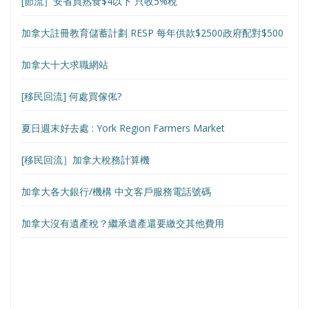
[節流］安省買熟食$4以下 只收5%稅
加拿大註冊教育儲蓄計劃 RESP 每年供款$2500政府配對$500
加拿大十大求職網站
[移民回流] 何處買傢俬?
夏日週末好去處 : York Region Farmers Market
[移民回流］加拿大稅務計算機
加拿大各大銀行/機構 中文客戶服務電話號碼
加拿大沒有遺產稅？繼承遺產還要繳交其他費用