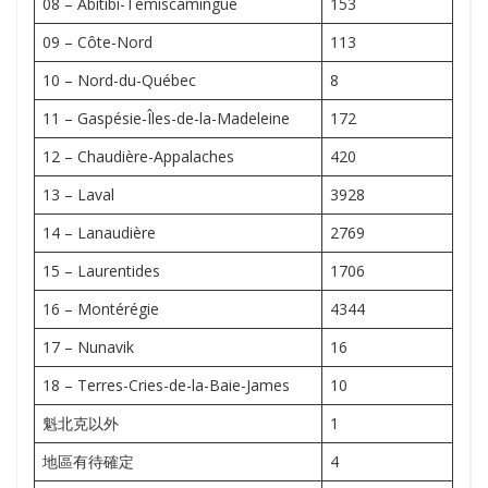
08 – Abitibi-Témiscamingue
153
09 – Côte-Nord
113
10 – Nord-du-Québec
8
11 – Gaspésie-Îles-de-la-Madeleine
172
12 – Chaudière-Appalaches
420
13 – Laval
3928
14 – Lanaudière
2769
15 – Laurentides
1706
16 – Montérégie
4344
17 – Nunavik
16
18 – Terres-Cries-de-la-Baie-James
10
魁北克以外
1
地區有待確定
4