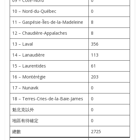
09 – Côte-Nord
0
10 – Nord-du-Québec
0
11 – Gaspésie-Îles-de-la-Madeleine
8
12 – Chaudière-Appalaches
8
13 – Laval
356
14 – Lanaudière
113
15 – Laurentides
61
16 – Montérégie
203
17 – Nunavik
0
18 – Terres-Cries-de-la-Baie-James
0
魁北克以外
0
地區有待確定
0
總數
2725