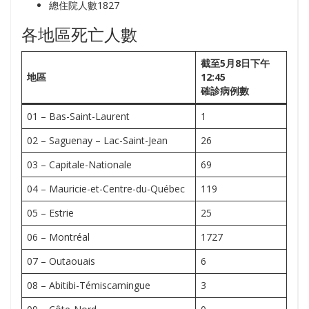
總住院人數1827
各地區死亡人數
截至5月8日下午
地區
12:45
確診病例數
01 – Bas-Saint-Laurent
1
02 – Saguenay – Lac-Saint-Jean
26
03 – Capitale-Nationale
69
04 – Mauricie-et-Centre-du-Québec
119
05 – Estrie
25
06 – Montréal
1727
07 – Outaouais
6
08 – Abitibi-Témiscamingue
3