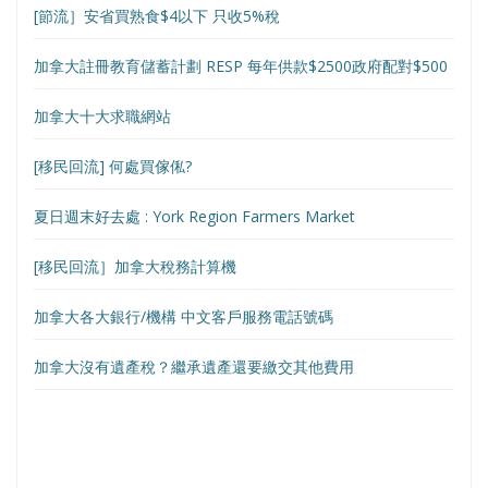
[節流］安省買熟食$4以下 只收5%稅
加拿大註冊教育儲蓄計劃 RESP 每年供款$2500政府配對$500
加拿大十大求職網站
[移民回流] 何處買傢俬?
夏日週末好去處 : York Region Farmers Market
[移民回流］加拿大稅務計算機
加拿大各大銀行/機構 中文客戶服務電話號碼
加拿大沒有遺產稅？繼承遺產還要繳交其他費用