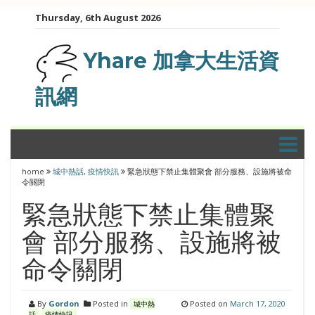
Skip
Thursday, 6th August 2026
to
content
Yhare 加拿大生活資
訊網
home
城中熱話
,
疫情快訊
緊急狀態下禁止集體聚會 部分服務、設施將被命
令關閉
緊急狀態下禁止集體聚
會 部分服務、設施將被
命令關閉
By
Gordon
Posted in
Posted on
March 17, 2020
城中熱
話
疫情快訊