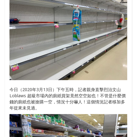
今日（2020年3月13日）下午五時，記者親身直擊烈治文山
Loblaws 超級市場內的廁紙貨架竟然空空如也！不管是什麼價
錢的廁紙也被搶購一空，情況十分嚇人！這個情況記者移加多
年從來未見過。