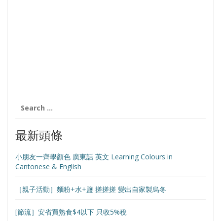
Search
for:
最新頭條
小朋友一齊學顏色 廣東話 英文 Learning Colours in
Cantonese & English
［親子活動］麵粉+水+鹽 搓搓搓 變出自家製烏冬
[節流］安省買熟食$4以下 只收5%稅