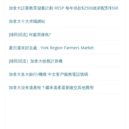
加拿大註冊教育儲蓄計劃 RESP 每年供款$2500政府配對$500
加拿大十大求職網站
[移民回流] 何處買傢俬?
夏日週末好去處 : York Region Farmers Market
[移民回流］加拿大稅務計算機
加拿大各大銀行/機構 中文客戶服務電話號碼
加拿大沒有遺產稅？繼承遺產還要繳交其他費用