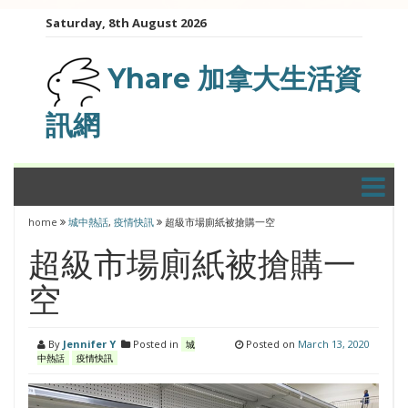
Skip
Saturday, 8th August 2026
to
content
Yhare 加拿大生活資
訊網
home
城中熱話
,
疫情快訊
超級市場廁紙被搶購一空
超級市場廁紙被搶購一
空
By
Jennifer Y
Posted in
Posted on
March 13, 2020
城
中熱話
疫情快訊