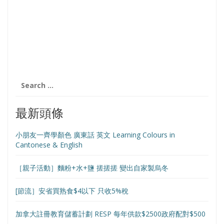
Search
for:
最新頭條
小朋友一齊學顏色 廣東話 英文 Learning Colours in
Cantonese & English
［親子活動］麵粉+水+鹽 搓搓搓 變出自家製烏冬
[節流］安省買熟食$4以下 只收5%稅
加拿大註冊教育儲蓄計劃 RESP 每年供款$2500政府配對$500