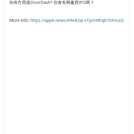
你有冇用過DoorDash? 你會有興趣買IPO嗎？
More info:
https://apple.news/A9e82qi-xTpmMhqbYSKnvzQ