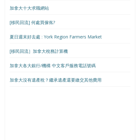
加拿大十大求職網站
[移民回流] 何處買傢俬?
夏日週末好去處 : York Region Farmers Market
[移民回流］加拿大稅務計算機
加拿大各大銀行/機構 中文客戶服務電話號碼
加拿大沒有遺產稅？繼承遺產還要繳交其他費用